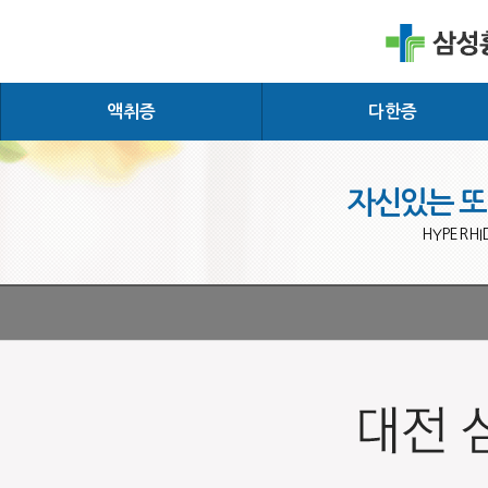
액취증
다한증
자신있는 또
HYPERHI